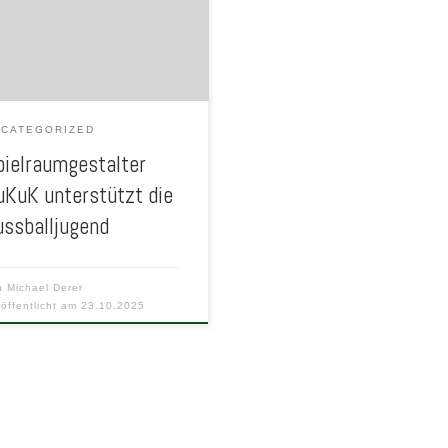
NCATEGORIZED
pielraumgestalter
uKuK unterstützt die
ussballjugend
n
Michael Derer
röffentlicht am
23.10.2025