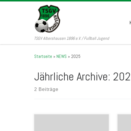
Zum Inhalt springen
TSGV Albershausen 1896 e.V. / Fußball Jugend
Startseite
»
NEWS
»
2025
Jährliche Archive:
202
2 Beiträge
Für die Fußballjugend gibt es dieses
Jahr schon früher Geschenke in der