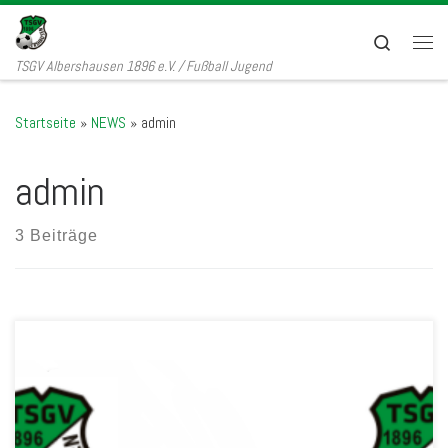
Zum Inhalt springen
Search
Men
TSGV Albershausen 1896 e.V. / Fußball Jugend
Startseite
»
NEWS
»
admin
admin
3 Beiträge
Hallo Miteinander, in unserer Fußball-Jugend ist in den letzten
Monaten viel passiert. Nach unserer Neuausrichtung im Sommer
hatten wir den Fokus auf ein einheitliches Bild gelegt. Im nächsten