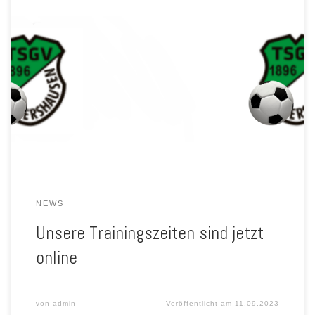
Wir haben nun unsere Trainingszeiten und Ansprechpartner online:
Mannschaften – TSGV Albershausen 1896 e.V. / Fußball Jugend
(fussball-jugenden.de)
NEWS
Unsere Trainingszeiten sind jetzt
online
von
admin
Veröffentlicht am
11.09.2023