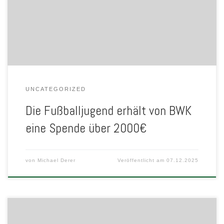
2000€. Vielen Dank für diese großzügige Spende und besonderen
Dank an Martin De Vries, der uns dies ermöglichte. Wir bedanken
uns bei allen Gönnern , Sponsoren und Familien für […]
UNCATEGORIZED
Die Fußballjugend erhält von BWK
eine Spende über 2000€
von
Michael Derer
Veröffentlicht am
07.12.2025