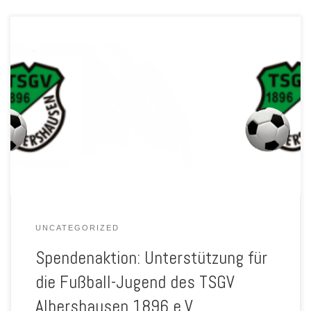
Hallo Miteinander, in unserer Fußball-Jugend ist in den letzten
Monaten viel passiert. Nach unserer Neuausrichtung im Sommer
hatten wir den Fokus auf ein einheitliches Bild gelegt. Im nächsten
Schritt möchten wir für die Kinder die Trainingsmöglichkeiten
verbessern. Da unsere Ausrüstung schon ein wenig in die Jahre
gekommen ist, wollen wir […]
UNCATEGORIZED
Spendenaktion: Unterstützung für
die Fußball-Jugend des TSGV
Albershausen 1896 e.V.