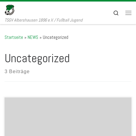
Zum Inhalt springen
Search
Men
TSGV Albershausen 1896 e.V. / Fußball Jugend
Startseite
»
NEWS
»
Uncategorized
Uncategorized
3 Beiträge
Für die Fußballjugend gibt es dieses Jahr schon früher Geschenke
in der Weihnachtszeit. Das Unternehmen BWK GmbH
Unternehmensbeteiligungsgesellschaft spendet der Jugend